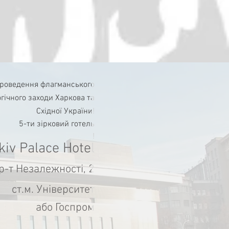
проведення флагманського
гічного заходи Харкова та
Східної України!
5-ти зірковий готель
!
kіv Palace Hotel
р-т Незалежності, 2
ст.м. Університет
або Госпром