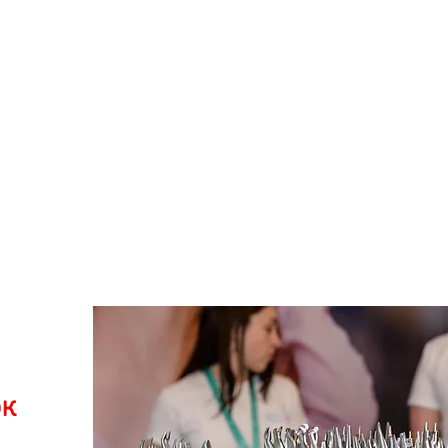
замовити з
ок