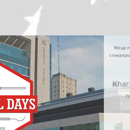
Місце 
стоматоло
Khar
п