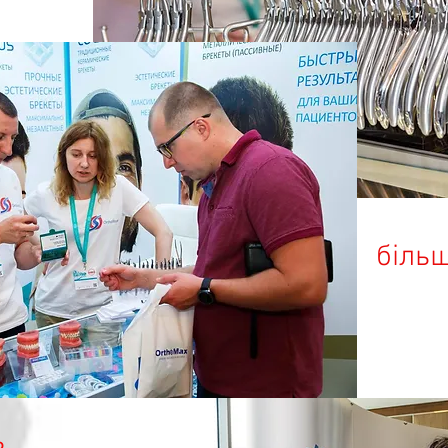
більш
ь