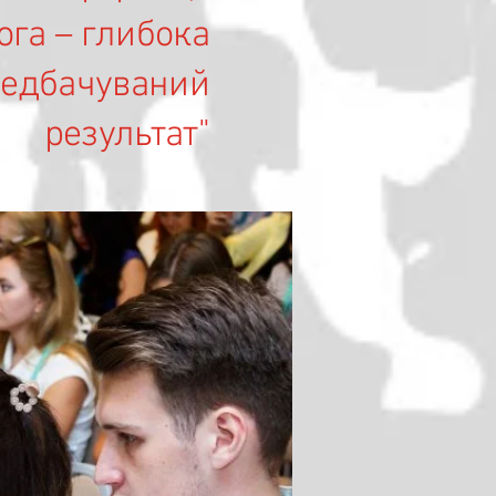
ога – глибока
ередбачуваний
результат"