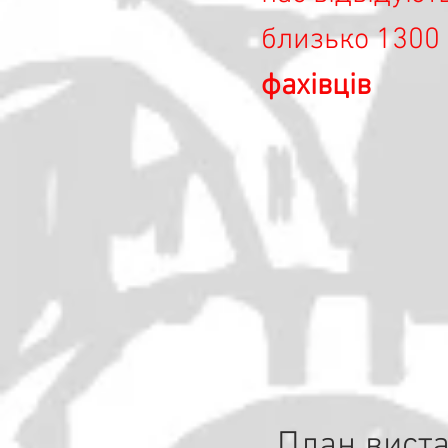
близько 1300
фахівців
План виста