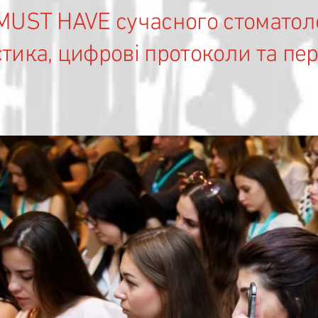
MUST HAVE сучасного стоматол
стика, цифрові протоколи та п