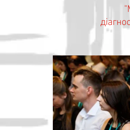
"
діагно